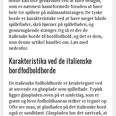
borde kan ofte genkendes ved at have designs,
som er nærmest kasseformede foruden at have
hele tre spillere på målmandsstangen. De tyske
borde er karakteristiske ved at have meget hårde
spilleflader, skrå hjørner på spillefladen, og
gennemgående stænger. Og så er der de
italienske borde til bordfodbold, og det er dem,
som denne artikel handler om. Læs med
nedenfor.
Karakteristika ved de italienske
bordfodboldborde
De italienske fodboldborde er kendetegnet ved
at anvende en glasplade som spilleflade. Typisk
ligger glaspladen oven på et underlag, som er
grønt og hvor fodboldbanens striber er tegnet op.
Ofte ser man, at glasfladen på det italienske bord
også er sandblæst. Glaspladen har det særtræk, at