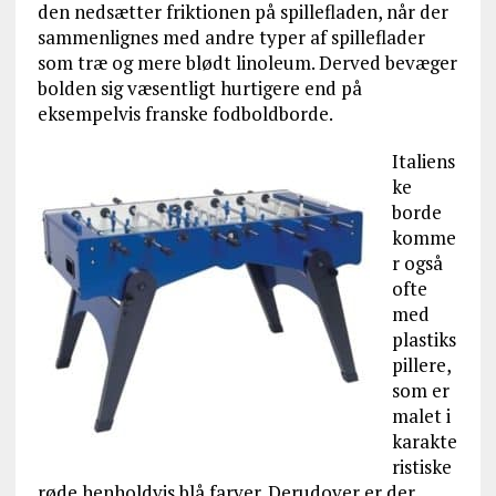
den nedsætter friktionen på spillefladen, når der
sammenlignes med andre typer af spilleflader
som træ og mere blødt linoleum. Derved bevæger
bolden sig væsentligt hurtigere end på
eksempelvis franske fodboldborde.
Italiens
ke
borde
komme
r også
ofte
med
plastiks
pillere,
som er
malet i
karakte
ristiske
røde henholdvis blå farver. Derudover er der