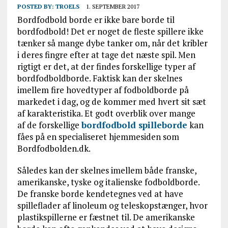
POSTED BY:
TROELS
1. SEPTEMBER 2017
Bordfodbold borde er ikke bare borde til
bordfodbold! Det er noget de fleste spillere ikke
tænker så mange dybe tanker om, når det kribler
i deres fingre efter at tage det næste spil. Men
rigtigt er det, at der findes forskellige typer af
bordfodboldborde. Faktisk kan der skelnes
imellem fire hovedtyper af fodboldborde på
markedet i dag, og de kommer med hvert sit sæt
af karakteristika. Et godt overblik over mange
af de forskellige
bordfodbold spilleborde
kan
fåes på en specialiseret hjemmesiden som
Bordfodbolden.dk.
Således kan der skelnes imellem både franske,
amerikanske, tyske og italienske fodboldborde.
De franske borde kendetegnes ved at have
spilleflader af linoleum og teleskopstænger, hvor
plastikspillerne er fæstnet til. De amerikanske