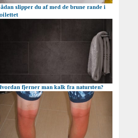
Sådan slipper du af med de brune rande i
oilettet
Hvordan fjerner man kalk fra natursten?