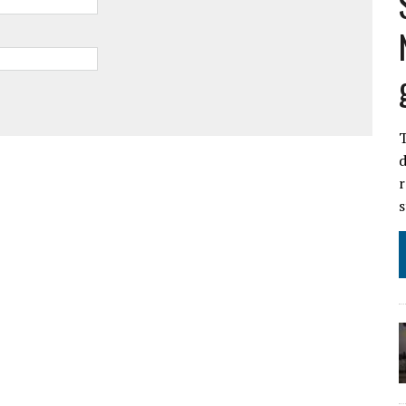
T
d
r