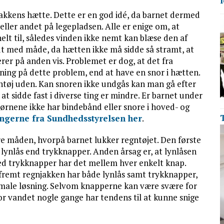
gnjakkens hætte. Dette er en god idé, da barnet dermed
 eller andet på legepladsen. Alle er enige om, at
lt til, således vinden ikke nemt kan blæse den af
idt med måde, da hætten ikke må sidde så stramt, at
rer på anden vis. Problemet er dog, at det fra
ning på dette problem, end at have en snor i hætten.
øj uden. Kan snoren ikke undgås kan man gå efter
 at sidde fast i diverse ting er mindre. Er barnet under
børnene ikke har bindebånd eller snore i hoved- og
ngerne fra Sundhedsstyrelsen her
.
være måden, hvorpå barnet lukker regntøjet. Den første
 lynlås end trykknapper. Anden årsag er, at lynlåsen
d trykknapper har det mellem hver enkelt knap.
remt regnjakken har både lynlås samt trykknapper,
imale løsning. Selvom knapperne kan være svære for
vor vandet nogle gange har tendens til at kunne snige