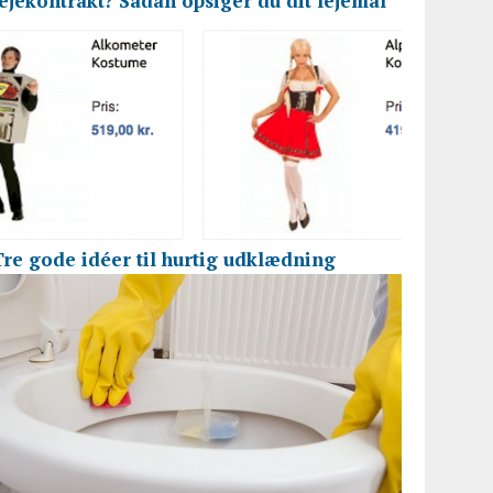
lejekontrakt? Sådan opsiger du dit lejemål
Tre gode idéer til hurtig udklædning