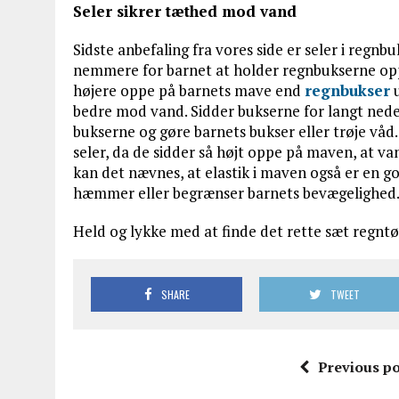
Seler sikrer tæthed mod vand
Sidste anbefaling fra vores side er seler i regnb
nemmere for barnet at holder regnbukserne opp
højere oppe på barnets mave end
regnbukser
u
bedre mod vand. Sidder bukserne for langt nede
bukserne og gøre barnets bukser eller trøje vå
seler, da de sidder så højt oppe på maven, at 
kan det nævnes, at elastik i maven også er en g
hæmmer eller begrænser barnets bevægelighed
Held og lykke med at finde det rette sæt regntøj 
SHARE
TWEET
Previous po