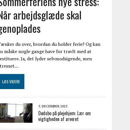
Sommerferiens nye stress:
Når arbejdsglæde skal
genoplades
ænker du over, hvordan du holder ferie? Og kan
u måske nogle gange have for travlt med at
estituere. Ja, det lyder selvmodsigende, men
stresset…
LÆS VIDERE
5. DECEMBER 2025
Dødsbo på plejehjem: Lær om
vigtigheden af arveret