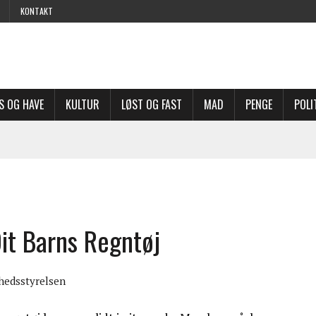
KONTAKT
S OG HAVE
KULTUR
LØST OG FAST
MAD
PENGE
POLI
Dit Barns Regntøj
hedsstyrelsen