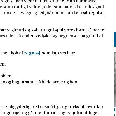
 regntøj kan være lidt irriterende. Man har måske
lsen, i dårlig kvalitet, eller som bare ikke er designet
r en del bevægelighed, når man trækker i sit regntøj,
r vi går ud og køber regntøj til vores børn, så barnet
s eller på anden vis føler sig begrænset på grund af
se med køb af
regntøj
, som kan ses her:
dem
ankler
oran og bagpå samt på både arme og ben.
r nemlig yderligere tre små tips og tricks til, hvordan
regntøjet og gå udenfor i al slags vejr for at lege.