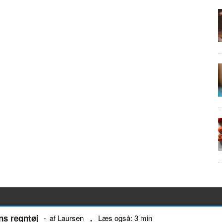
rns regntøj
af Laursen
Læs også: 3 min