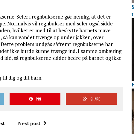
t
ukserne. Seler i regnbukserne gør nemlig, at det er
e. Normalvis vil regnbukser med seler også sidde
den, hvilket er med til at beskytte barnets mave
, så kan vandet trænge op under jakken, over
d. Dette problem undgås såfremt regnbukserne har
vandet ikke burde kunne trænge ind. I samme ombæring
od idé, så regnbukserne sidder bedre på barnet og ikke
.
til dig og dit barn.
PIN
SHARE
st
Next post