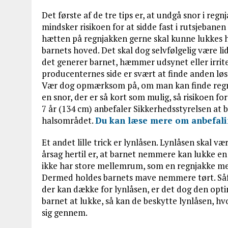
Det første af de tre tips er, at undgå snor i re
mindsker risikoen for at sidde fast i rutsjebanen
hætten på regnjakken gerne skal kunne lukkes he
barnets hoved. Det skal dog selvfølgelig være l
det generer barnet, hæmmer udsynet eller irrite
producenternes side er svært at finde anden løs
Vær dog opmærksom på, om man kan finde regnt
en snor, der er så kort som mulig, så risikoen for
7 år (134 cm) anbefaler Sikkerhedsstyrelsen at 
halsområdet.
Du kan læse mere om anbefali
Et andet lille trick er lynlåsen. Lynlåsen skal 
årsag hertil er, at barnet nemmere kan lukke en
ikke har store mellemrum, som en regnjakke me
Dermed holdes barnets mave nemmere tørt. Såf
der kan dække for lynlåsen, er det dog den opt
barnet at lukke, så kan de beskytte lynlåsen, h
sig gennem.