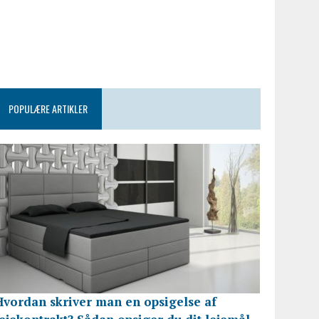
POPULÆRE ARTIKLER
Hvordan skriver man en opsigelse af