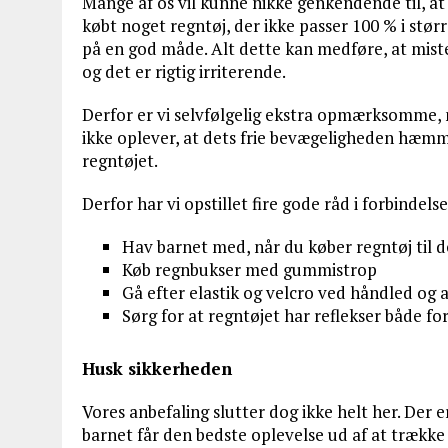
Mange af os vil kunne nikke genkendende til, at
købt noget regntøj, der ikke passer 100 % i større
på en god måde. Alt dette kan medføre, at miste
og det er rigtig irriterende.
Derfor er vi selvfølgelig ekstra opmærksomme, nå
ikke oplever, at dets frie bevægeligheden hæmme
regntøjet.
Derfor har vi opstillet fire gode råd i forbindel
Hav barnet med, når du køber regntøj til 
Køb regnbukser med gummistrop
Gå efter elastik og velcro ved håndled og 
Sørg for at regntøjet har reflekser både f
Husk sikkerheden
Vores anbefaling slutter dog ikke helt her. Der e
barnet får den bedste oplevelse ud af at trække i 