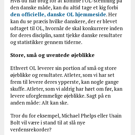
Hvis du har brug for at komme i OL-stemning på
den danske måde, kan du altid tage et kig forbi
den officielle, danske OL hjemmeside
. Her
kan du se præcis hvilke danskere, der er blevet
udtaget til OL, hvornår de skal konkurrere inden
for deres disciplin, samt tjekke danske resultater
og statistikker gennem tiderne.
Store, små og uventede øjeblikke
Ethvert OL leverer sin portion af små og store
øjeblikke og resultater. Atleter, som vi har set
frem til levere deres ypperste, kan nogle gange
skuffe. Atleter, som vi aldrig har hørt om før, kan
levere uforglemmelige øjeblikke. Sagt på en
anden måde: Alt kan ske.
Tror du for eksempel, Michael Phelps eller Usain
Bolt vil være i stand til at slå nye
verdensrekorder?