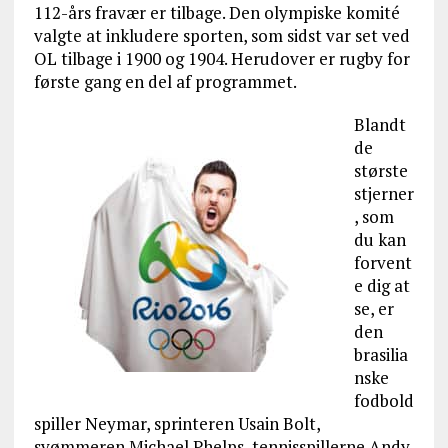
112-års fravær er tilbage. Den olympiske komité
valgte at inkludere sporten, som sidst var set ved
OL tilbage i 1900 og 1904. Herudover er rugby for
første gang en del af programmet.
Blandt
de
største
stjerner
, som
du kan
forvent
e dig at
se, er
den
brasilia
nske
fodbold
spiller Neymar, sprinteren Usain Bolt,
svømmeren Michael Phelps, tennisspillerne Andy