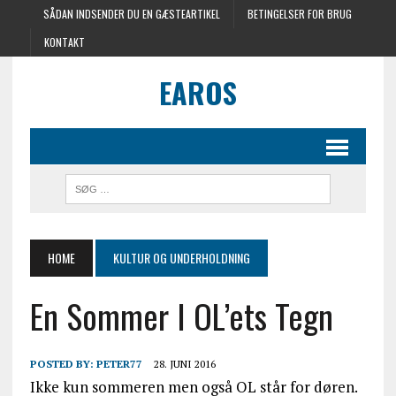
SÅDAN INDSENDER DU EN GÆSTEARTIKEL
BETINGELSER FOR BRUG
KONTAKT
EAROS
HOME
KULTUR OG UNDERHOLDNING
En Sommer I OL’ets Tegn
POSTED BY:
PETER77
28. JUNI 2016
Ikke kun sommeren men også OL står for døren.