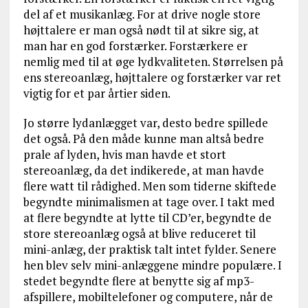
del af et musikanlæg. For at drive nogle store
højttalere er man også nødt til at sikre sig, at
man har en god forstærker. Forstærkere er
nemlig med til at øge lydkvaliteten. Størrelsen på
ens stereoanlæg, højttalere og forstærker var ret
vigtig for et par årtier siden.
Jo større lydanlægget var, desto bedre spillede
det også. På den måde kunne man altså bedre
prale af lyden, hvis man havde et stort
stereoanlæg, da det indikerede, at man havde
flere watt til rådighed. Men som tiderne skiftede
begyndte minimalismen at tage over. I takt med
at flere begyndte at lytte til CD’er, begyndte de
store stereoanlæg også at blive reduceret til
mini-anlæg, der praktisk talt intet fylder. Senere
hen blev selv mini-anlæggene mindre populære. I
stedet begyndte flere at benytte sig af mp3-
afspillere, mobiltelefoner og computere, når de