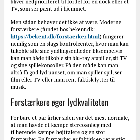
bliver nedprioriteret til fordel for en dock eller et
TV, som ser pænt ud i hjemmet.
Men sådan behøver det ikke at være. Moderne
forstærkere (fundet hos bekent.dk:
https://bekent.dk/forstaerker.html
) fungerer
nemlig som en slags kontrolcenter, hvor man kan
tilkoble alle sine yndlingsenheder. Eksempelvis
kan man både tilkoble sin blu-ray afspiller, sit TV
og sine spillekonsoller. På den måde kan man
altså få god lyd uanset, om man spiller spil, ser
film eller TV eller man rent faktisk lytter til
musik.
Forstærkere øger lydkvaliteten
For bare et par årtier siden var det mest normale,
at man havde et kæmpe stereoanlæg med
tilhørende kæmpe højttalere og en stor
forstærker. En forstærker er faktisk en ret vigtig