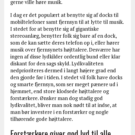
gerne ville høre musik.
I dag er det populært at benytte sig af docks til
mobiltelefoner samt fjernsyn til at lytte til musik.
I stedet for at benytte sig af gigantiske
stereoanlæg, benytter folk sig bare af en dock,
som de kan sætte deres telefon op i, eller hører
musik over fjernsynets højttalere. Desværre har
ingen af disse lydkilder ordentlig bund eller klar
diskant for den sags skyld. Lydkvaliteten
nedprioriteres dermed i langt højere grad end
den gjorde før i tiden. I stedet vil folk have docks
og smarte fjernsyn, som ser meget pænere ud i
hjemmet, end store klodsede højttalere og
forstærkere. Ønsker man dog stadig god
lydkvalitet, bliver man nok nødt til at indse, at
man bør investere i en forstærker og nogle
tilhørende gode højttalere.
Forstærkere giver god lyd til alle