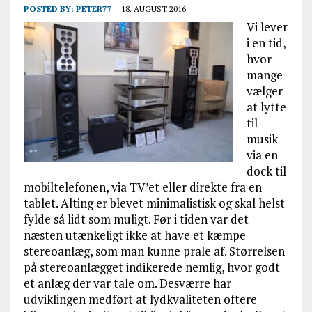
POSTED BY:
PETER77
18. AUGUST 2016
Vi lever
i en tid,
hvor
mange
vælger
at lytte
til
musik
via en
dock til
mobiltelefonen, via TV’et eller direkte fra en
tablet. Alting er blevet minimalistisk og skal helst
fylde så lidt som muligt. Før i tiden var det
næsten utænkeligt ikke at have et kæmpe
stereoanlæg, som man kunne prale af. Størrelsen
på stereoanlægget indikerede nemlig, hvor godt
et anlæg der var tale om. Desværre har
udviklingen medført at lydkvaliteten oftere